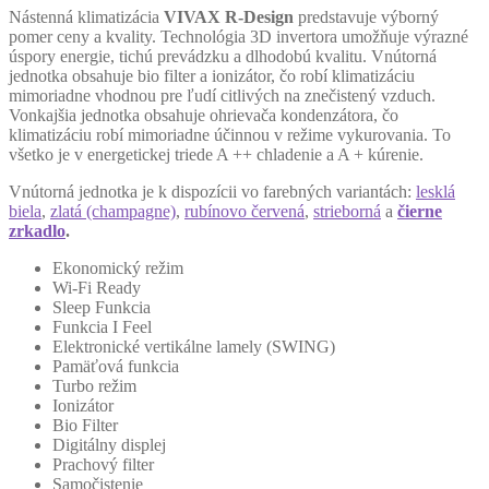
Nástenná klimatizácia
VIVAX R-Design
predstavuje výborný
pomer ceny a kvality. Technológia 3D invertora umožňuje výrazné
úspory energie, tichú prevádzku a dlhodobú kvalitu. Vnútorná
jednotka obsahuje bio filter a ionizátor, čo robí klimatizáciu
mimoriadne vhodnou pre ľudí citlivých na znečistený vzduch.
Vonkajšia jednotka obsahuje ohrievača kondenzátora, čo
klimatizáciu robí mimoriadne účinnou v režime vykurovania. To
všetko je v energetickej triede A ++ chladenie a A + kúrenie.
Vnútorná jednotka je k dispozícii vo farebných variantách:
lesklá
biela
,
zlatá (champagne)
,
rubínovo červená
,
strieborná
a
čierne
zrkadlo
.
Ekonomický režim
Wi-Fi Ready
Sleep Funkcia
Funkcia I Feel
Elektronické vertikálne lamely (SWING)
Pamäťová funkcia
Turbo režim
Ionizátor
Bio Filter
Digitálny displej
Prachový filter
Samočistenie