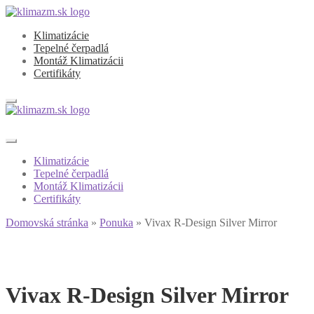
Preskočiť
Preskočiť
na
na
Klimatizácie
navigáciu
obsah
Tepelné čerpadlá
Montáž Klimatizácii
Certifikáty
Klimatizácie
Tepelné čerpadlá
Montáž Klimatizácii
Certifikáty
Domovská stránka
»
Ponuka
»
Vivax R-Design Silver Mirror
Vivax R-Design Silver Mirror