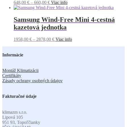
648,00
€
–
660,00
€
Viac info
Samsung Wind-Free Mini 4-cestná
kazetová jednotka
1958,00
€
–
2878,00
€
Viac info
Informácie
Montáž Klimatizácii
Certifikáty
Zásady ochrany osobných údajov
Fakturačné údaje
klimazm s.r.o.
Lipová 105
951 93, Topoľčianky