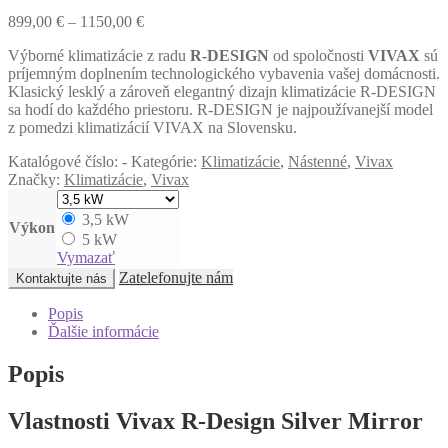
899,00
€
–
1150,00
€
Výborné klimatizácie z radu
R-DESIGN
od spoločnosti
VIVAX
sú
príjemným doplnením technologického vybavenia vašej domácnosti.
Klasický lesklý a zároveň elegantný dizajn klimatizácie R-DESIGN
sa hodí do každého priestoru. R-DESIGN je najpoužívanejší model
z pomedzi klimatizácií VIVAX na Slovensku.
Katalógové číslo:
-
Kategórie:
Klimatizácie
,
Nástenné
,
Vivax
Značky:
Klimatizácie
,
Vivax
3,5 kW
Výkon
5 kW
Vymazať
Zatelefonujte nám
Kontaktujte nás
Popis
Ďalšie informácie
Popis
Vlastnosti Vivax R-Design Silver Mirror