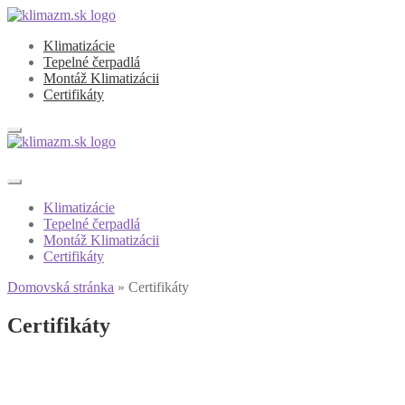
Preskočiť
Preskočiť
na
na
Klimatizácie
navigáciu
obsah
Tepelné čerpadlá
Montáž Klimatizácii
Certifikáty
Klimatizácie
Tepelné čerpadlá
Montáž Klimatizácii
Certifikáty
Domovská stránka
»
Certifikáty
Certifikáty