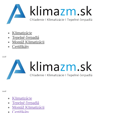
Preskočiť
Preskočiť
na
na
navigáciu
obsah
Klimatizácie
Tepelné čerpadlá
Montáž Klimatizácii
Certifikáty
Klimatizácie
Tepelné čerpadlá
Montáž Klimatizácii
Certifikáty