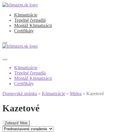
Preskočiť
Preskočiť
na
na
Klimatizácie
navigáciu
obsah
Tepelné čerpadlá
Montáž Klimatizácii
Certifikáty
Klimatizácie
Tepelné čerpadlá
Montáž Klimatizácii
Certifikáty
Domovská stránka
»
Klimatizácie
»
Midea
»
Kazetové
Kazetové
Zobraziť filtre