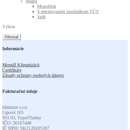
Midea
Monoblok
S integrovaním zásobníkom TÚV
Split
Výkon
Filtrovať
Informácie
Montáž Klimatizácii
Certifikáty
Zásady ochrany osobných údajov
Fakturačné údaje
klimazm s.r.o.
Lipová 105
951 93, Topoľčianky
IČO: 50167448
IČ DPH: SK2120205307