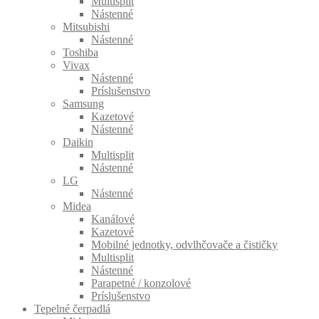
Multisplit
Nástenné
Mitsubishi
Nástenné
Toshiba
Vivax
Nástenné
Príslušenstvo
Samsung
Kazetové
Nástenné
Daikin
Multisplit
Nástenné
LG
Nástenné
Midea
Kanálové
Kazetové
Mobilné jednotky, odvlhčovače a čističky
Multisplit
Nástenné
Parapetné / konzolové
Príslušenstvo
Tepelné čerpadlá